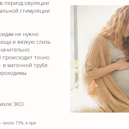
 в период овуляции
мальной стимуляции
оидам не нужно
лища и вязкую слизь
значительно
 происходит точно
- в маточной трубе.
проходимы.
икле ЭКО.
 около 15%, а при