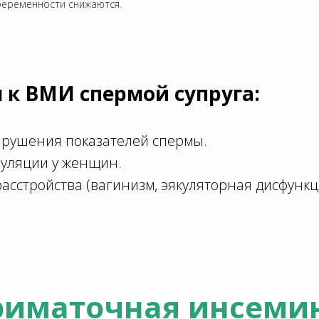
беременности снижаются.
 к ВМИ спермой супруга:
рушения показателей спермы.
уляции у женщин.
асстройства (вагинизм, эякуляторная дисфункц
риматочная инсеми