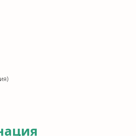
ия)
нация