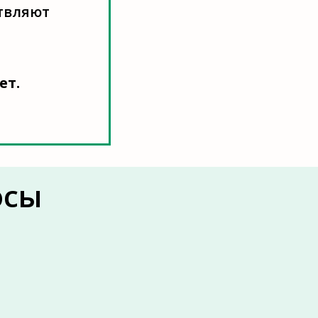
твляют
ет.
осы