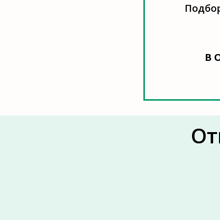
Подбор
В 
От