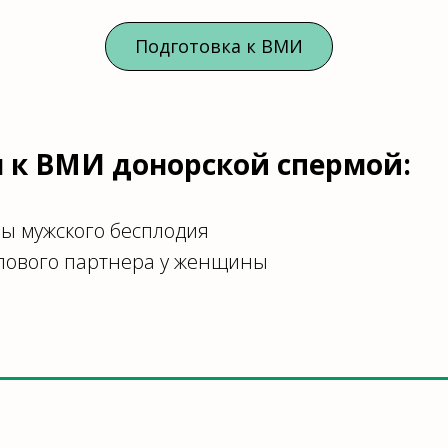
Подготовка к ВМИ
 к ВМИ донорской спермой:
ы мужского бесплодия
олового партнера у женщины