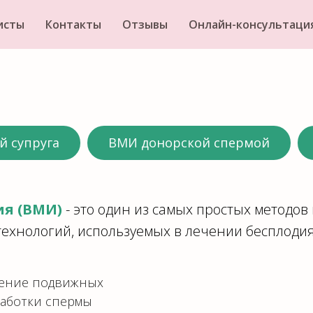
исты
Контакты
Отзывы
Онлайн-консультаци
 супруга
ВМИ донорской спермой
я (ВМИ)
-
это один из самых простых методо
технологий, используемых в лечении бесплодия
дение подвижных
работки спермы